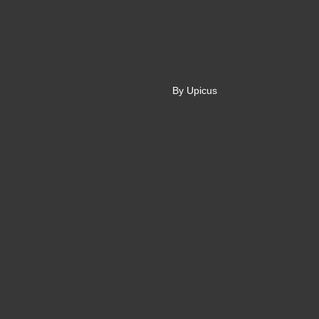
By Upicus
GTM- Campaign