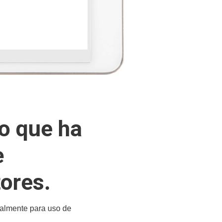
o que ha
e
tores
.
ipalmente para uso de