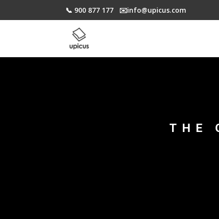
📞 900 877 177
✉️​info@upicus.com
THE 