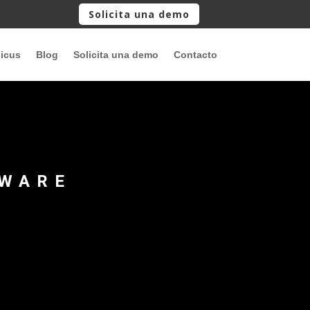
Solicita una demo
picus
Blog
Solicita una demo
Contacto
TWARE