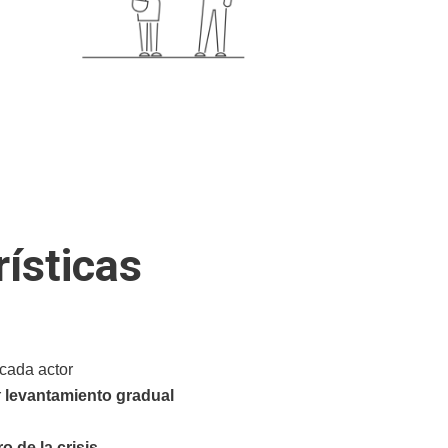
rísticas
 cada actor
r
levantamiento gradual
 de la crisis