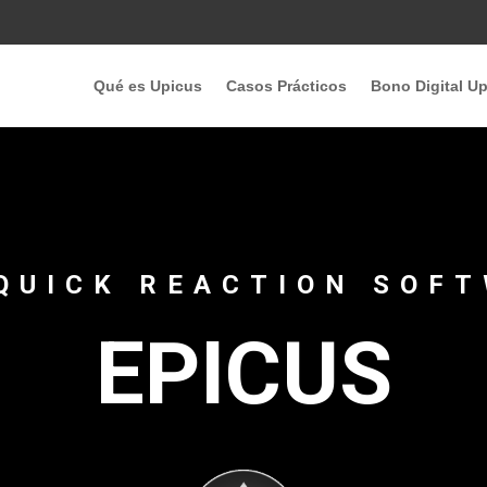
Qué es Upicus
Casos Prácticos
Bono Digital U
QUICK REACTION SOF
EPICUS