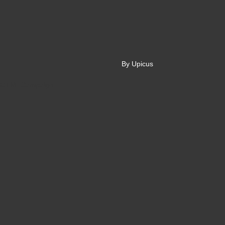
By Upicus
GTM- Campaign