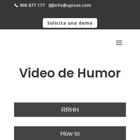
📞 900 877 177
✉️​info@upicus.com
Solicita una demo
Video de Humor
RRHH
How to